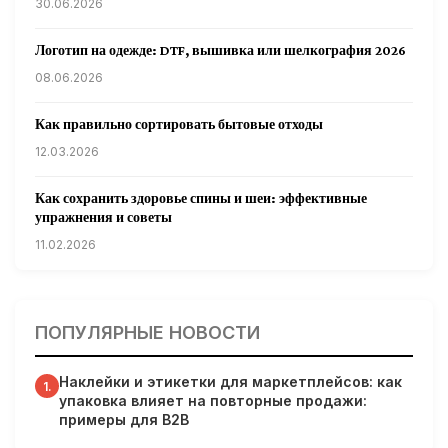
30.06.2026
Логотип на одежде: DTF, вышивка или шелкография 2026
08.06.2026
Как правильно сортировать бытовые отходы
12.03.2026
Как сохранить здоровье спины и шеи: эффективные
упражнения и советы
11.02.2026
Кардиологи предупреждают: уборка снега может быть
опасна для сердца
ПОПУЛЯРНЫЕ НОВОСТИ
31.01.2026
Наклейки и этикетки для маркетплейсов: как
Гарвардские ученые обнаружили сеть лимфатических
1.
упаковка влияет на повторные продажи:
сосудов в мозге человека и мышей
примеры для B2B
31.01.2026