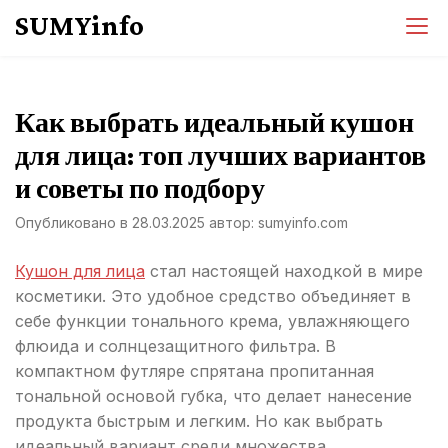
Перейти
SUMYinfo
к
содержимому
Как выбрать идеальный кушон
для лица: топ лучших вариантов
и советы по подбору
Опубликовано в
28.03.2025
автор:
sumyinfo.com
Кушон для лица
стал настоящей находкой в мире
косметики. Это удобное средство объединяет в
себе функции тонального крема, увлажняющего
флюида и солнцезащитного фильтра. В
компактном футляре спрятана пропитанная
тональной основой губка, что делает нанесение
продукта быстрым и легким. Но как выбрать
идеальный вариант среди множества