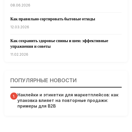
08.06.2026
Как правильно сортировать бытовые отходы
12.03.2026
Как сохранить здоровье спины и шеи: эффективные
упражнения и советы
11.02.2026
Кардиологи предупреждают: уборка снега может быть
опасна для сердца
ПОПУЛЯРНЫЕ НОВОСТИ
31.01.2026
Наклейки и этикетки для маркетплейсов: как
Гарвардские ученые обнаружили сеть лимфатических
1.
упаковка влияет на повторные продажи:
сосудов в мозге человека и мышей
примеры для B2B
31.01.2026
Минздрав США запускает исследование влияния
мобильных телефонов на здоровье