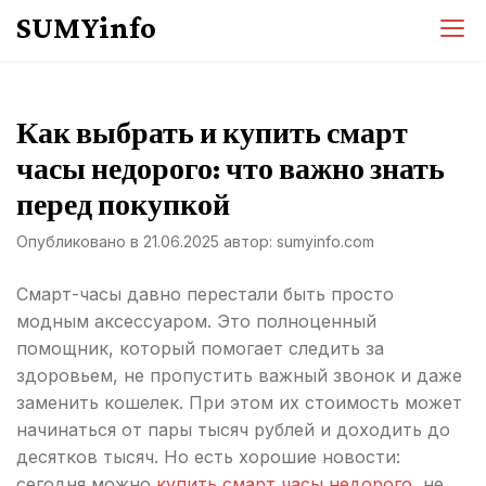
Перейти
SUMYinfo
к
содержимому
Как выбрать и купить смарт
часы недорого: что важно знать
перед покупкой
Опубликовано в
21.06.2025
автор:
sumyinfo.com
Смарт-часы давно перестали быть просто
модным аксессуаром. Это полноценный
помощник, который помогает следить за
здоровьем, не пропустить важный звонок и даже
заменить кошелек. При этом их стоимость может
начинаться от пары тысяч рублей и доходить до
десятков тысяч. Но есть хорошие новости:
сегодня можно
купить смарт часы недорого
, не