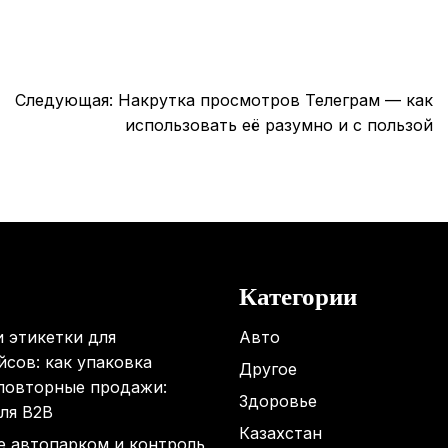
Следующая:
Накрутка просмотров Телеграм — как
использовать её разумно и с пользой
Категории
 этикетки для
Авто
сов: как упаковка
Другое
 повторные продажи:
Здоровье
ля B2B
Казахстан
е автопарком и контроль