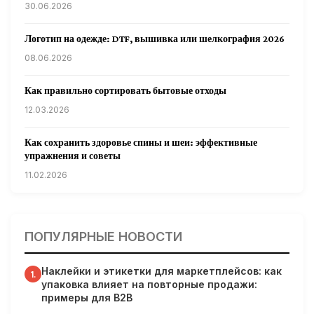
30.06.2026
Логотип на одежде: DTF, вышивка или шелкография 2026
08.06.2026
Как правильно сортировать бытовые отходы
12.03.2026
Как сохранить здоровье спины и шеи: эффективные
упражнения и советы
11.02.2026
Кардиологи предупреждают: уборка снега может быть
опасна для сердца
ПОПУЛЯРНЫЕ НОВОСТИ
31.01.2026
Наклейки и этикетки для маркетплейсов: как
Гарвардские ученые обнаружили сеть лимфатических
1.
упаковка влияет на повторные продажи:
сосудов в мозге человека и мышей
примеры для B2B
31.01.2026