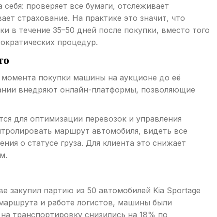
 себя: проверяет все бумаги, отслеживает
ает страхование. На практике это значит, что
и в течение 35–50 дней после покупки, вместо того
рократических процедур.
то
 момента покупки машины на аукционе до её
мпании внедряют онлайн-платформы, позволяющие
ется для оптимизации перевозок и управления
тролировать маршрут автомобиля, видеть все
ния о статусе груза. Для клиента это снижает
м.
е закупил партию из 50 автомобилей Kia Sportage
 маршрута и работе логистов, машины были
 на транспортировку снизились на 18% по