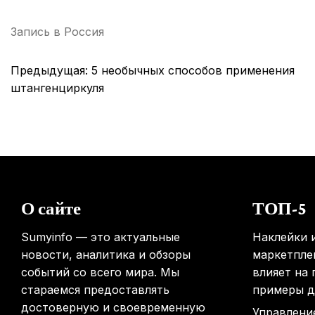
Запись в
Россия
Навигация
Предыдущая:
5 необычных способов применения
по
штангенциркуля
записям
О сайте
ТОП-5
Sumyinfo — это актуальные
Наклейки и
новости, аналитика и обзоры
маркетплей
событий со всего мира. Мы
влияет на
стараемся предоставлять
примеры д
достоверную и своевременную
Управлени