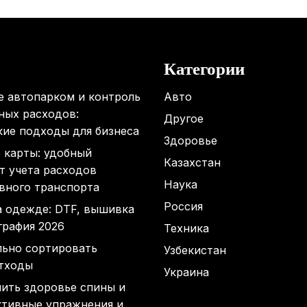
Категории
е автопарком и контроль
Авто
ных расходов:
Другое
кие подходы для бизнеса
Здоровье
 карты: удобный
Казахстан
т учета расходов
Наука
вного транспорта
Россия
а одежде: DTF, вышивка
графия 2026
Техника
льно сортировать
Узбекистан
тходы
Украина
нить здоровье спины и
ктивные упражнения и