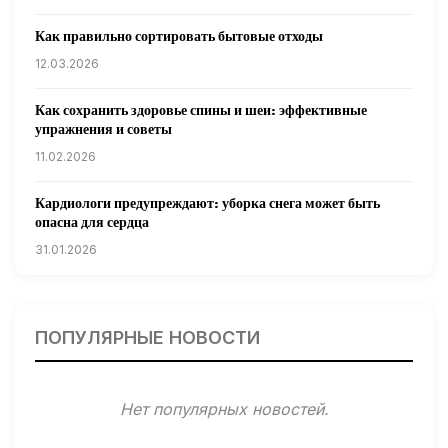
Как правильно сортировать бытовые отходы
12.03.2026
Как сохранить здоровье спины и шеи: эффективные
упражнения и советы
11.02.2026
Кардиологи предупреждают: уборка снега может быть
опасна для сердца
31.01.2026
Гарвардские ученые обнаружили сеть лимфатических
сосудов в мозге человека и мышей
ПОПУЛЯРНЫЕ НОВОСТИ
31.01.2026
Минздрав США запускает исследование влияния
Нет популярных новостей.
мобильных телефонов на здоровье
31.01.2026