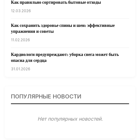
Как правильно сортировать бытовые отходы
12.03.2026
Как сохранить здоровье спины и шеи: эффективные
упражнения и советы
11.02.2026
Кардиологи предупреждают: уборка снега может быть
опасна для сердца
31.01.2026
Гарвардские ученые обнаружили сеть лимфатических
сосудов в мозге человека и мышей
ПОПУЛЯРНЫЕ НОВОСТИ
31.01.2026
Минздрав США запускает исследование влияния
Нет популярных новостей.
мобильных телефонов на здоровье
31.01.2026