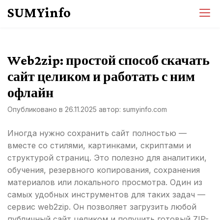
Перейти
SUMYinfo
к
содержимому
Web2zip: простой способ скачать
сайт целиком и работать с ним
офлайн
Опубликовано в
26.11.2025
автор:
sumyinfo.com
Иногда нужно сохранить сайт полностью —
вместе со стилями, картинками, скриптами и
структурой страниц. Это полезно для аналитики,
обучения, резервного копирования, сохранения
материалов или локального просмотра. Один из
самых удобных инструментов для таких задач —
сервис web2zip. Он позволяет загрузить любой
публичный сайт целиком и получить готовый ZIP-