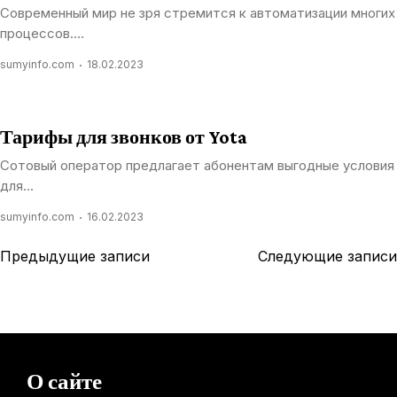
Современный мир не зря стремится к автоматизации многих
процессов....
sumyinfo.com
18.02.2023
Тарифы для звонков от Yota
Сотовый оператор предлагает абонентам выгодные условия
для...
sumyinfo.com
16.02.2023
Навигация
Предыдущие записи
Следующие записи
по
записям
О сайте