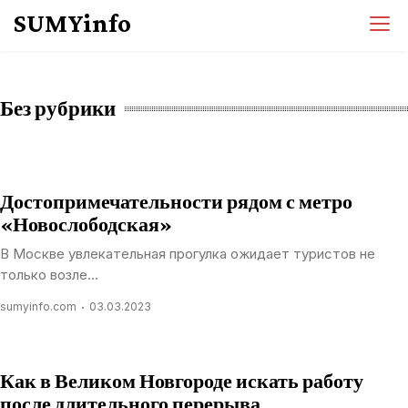
Перейти
SUMYinfo
к
содержимому
Без рубрики
Достопримечательности рядом с метро
«Новослободская»
В Москве увлекательная прогулка ожидает туристов не
только возле...
sumyinfo.com
03.03.2023
Как в Великом Новгороде искать работу
после длительного перерыва